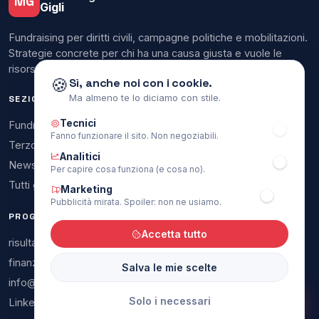
MG
Gigli
Fundraising per diritti civili, campagne politiche e mobilitazioni.
Strategie concrete per chi ha una causa giusta e vuole le
risorse per portarla avanti.
🍪
Sì, anche noi con i cookie.
Ma almeno te lo diciamo con stile.
SEZIONI
SITO
Tecnici
Fundraising
Chi sono
Fanno funzionare il sito. Non negoziabili.
Terzo Settore
Servizi
Analitici
Newsletter
Collaborazioni
Per capire cosa funziona (e cosa no).
Tutti gli articoli
Contatti
Marketing
Pubblicità mirata. Spoiler: non ne usiamo.
PROGETTI & CONTATTI
Accetta tutto
risultati5x1000.it
finanziamentipartiti.it
Salva le mie scelte
info@michelangelogigli.it
Solo i necessari
LinkedIn