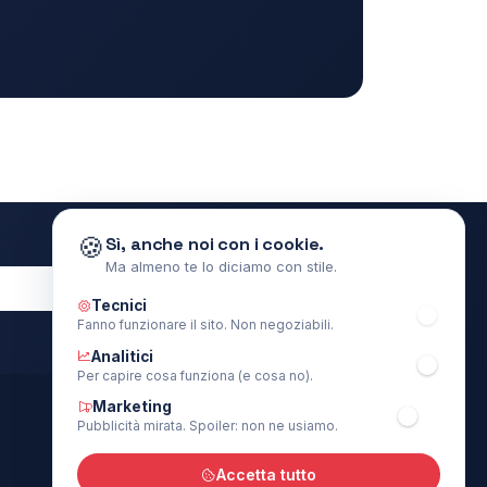
🍪
Sì, anche noi con i cookie.
Ma almeno te lo diciamo con stile.
Iscriviti
Tecnici
Fanno funzionare il sito. Non negoziabili.
Analitici
Per capire cosa funziona (e cosa no).
Marketing
Pubblicità mirata. Spoiler: non ne usiamo.
PROGETTI & CONTATTI
risultati5x1000.it
Accetta tutto