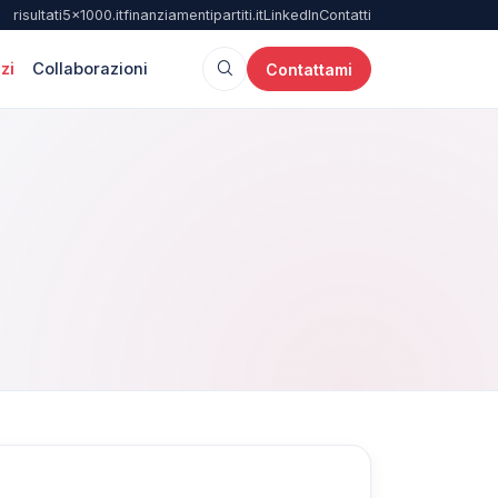
risultati5x1000.it
finanziamentipartiti.it
LinkedIn
Contatti
zi
Collaborazioni
Contattami