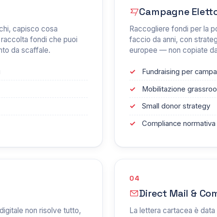
Campagne Elettor
chi, capisco cosa
Raccogliere fondi per la pol
 raccolta fondi che puoi
faccio da anni, con strate
to da scaffale.
europee — non copiate dai
i
Fundraising per campag
Mobilitazione grassroo
Small donor strategy
Compliance normativa
04
Direct Mail & Co
igitale non risolve tutto,
La lettera cartacea è data